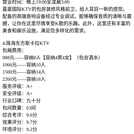
营业时间：晚上19:00至凌晨3:00
嘉豪国际KTV的包房装修风格前卫，给人耳目一新的感觉。
配备的高端音响设备经过专业调试，能够确保音质的清晰与震
撼，让你在这里尽情享受K歌的乐趣。此外，这里还有丰富的
美食和娱乐设施，满足您多样化的需求。
4.珠海东方斯卡拉KTV
包厢费用：
988元——容纳8人【容纳4男4女】（包含酒水）
1066元——容纳10人
1500元——容纳14人
2260元——容纳18人
服务评级：A+
安全评级：A+
行业口碑：九十分
包间数量：63间
综合考评：9.6分
效果评分：9.7分
环境评分：9.2分