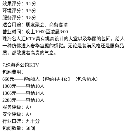
效果评分：9.2分
环境评分：9.5分
服务评分：9.8分
适合用途：朋友聚会、商务宴请
营业时间：晚上19:00至凌晨3:00
珠海名人汇KTV具有挑高设计的大堂以及华丽的包间，给人
一种仿佛进入奢华宫殿的感觉。无论是装潢风格还是服务品
质，都散发着高贵的气息。
7.珠海秀公馆KTV
包厢费用：
660元——容纳8人【容纳4男4女】（包含酒水）
1060元——容纳10人
1366元——容纳14人
2288元——容纳18人
服务评级：A+
安全评级：A+
行业口碑：九十分
包间数量：58间