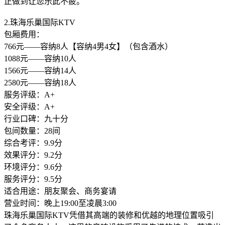
正做到让您乐此不疲。
2.珠海乐巢国际KTV
包厢费用：
766元——容纳8人【容纳4男4女】（包含酒水）
1088元——容纳10人
1566元——容纳14人
2580元——容纳18人
服务评级：A+
安全评级：A+
行业口碑：九十分
包间数量：28间
综合考评：9.9分
效果评分：9.2分
环境评分：9.6分
服务评分：9.5分
适合用途：朋友聚会、商务宴请
营业时间：晚上19:00至凌晨3:00
珠海乐巢国际KTV凭借其高端的装修和优越的地理位置吸引