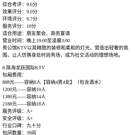
综合考评：9.6分
效果评分：9.0分
环境评分：9.7分
服务评分：10分
适合用途：朋友聚会、商务宴请
营业时间：晚上19:00至凌晨3:00
秀公馆KTV以其精致的装修和柔和的灯光，营造出轻奢的氛
围，让人仿佛身处时尚秀场，成为社交活动的理想场地。
8.珠海龙跃国际KTV
包厢费用：
888元——容纳8人【容纳4男4女】（包含酒水）
1200元——容纳10人
1380元——容纳14人
2188元——容纳18人
服务评级：A+
安全评级：A+
行业口碑：九十分
包间数量：39间