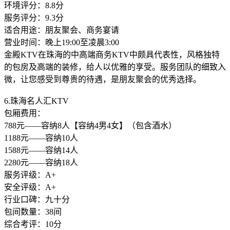
环境评分：8.8分
服务评分：9.3分
适合用途：朋友聚会、商务宴请
营业时间：晚上19:00至凌晨3:00
金殿KTV在珠海的中高端商务KTV中颇具代表性，风格独特
的包房及高端的装修，给人以优雅的享受。服务团队的细致入
微，让您感受到尊贵的待遇，是朋友聚会的优秀选择。
6.珠海名人汇KTV
包厢费用：
788元——容纳8人【容纳4男4女】（包含酒水）
1188元——容纳10人
1588元——容纳14人
2280元——容纳18人
服务评级：A+
安全评级：A+
行业口碑：九十分
包间数量：38间
综合考评：10分