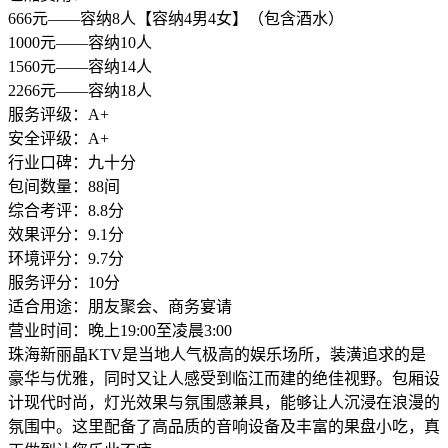
666元——容纳8人【容纳4男4女】（包含酒水）
1000元——容纳10人
1560元——容纳14人
2266元——容纳18人
服务评级：A+
安全评级：A+
行业口碑：九十分
包间数量：88间
综合考评：8.8分
效果评分：9.1分
环境评分：9.7分
服务评分：10分
适合用途：朋友聚会、商务宴请
营业时间：晚上19:00至凌晨3:00
珠海新丽晶KTV是当地人气极高的娱乐场所，装潢追求的是
豪华与优雅，同时又让人感受到临江而建的绝佳视野。包厢设
计现代时尚，灯光效果与氛围感兼具，能够让人沉浸在浪漫的
氛围中。这里配备了高品质的音响设备及丰富的果盘小吃，真