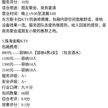
服务评分：10分
适合用途：朋友聚会、商务宴请
营业时间：晚上19:00至凌晨3:00
东方斯卡拉KTV的装修典雅，包厢内部空间宽敞舒适，音响
设备效果一流。服务团队态度热情周到，给人回家的感觉，是
商务聚会或朋友小聚的推荐之地。
5.珠海金殿KTV
包厢费用：
880元——容纳8人【容纳4男4女】（包含酒水）
1100元——容纳10人
1360元——容纳14人
2160元——容纳18人
服务评级：A+
安全评级：A+
行业口碑：九十分
包间数量：66间
综合考评：9.9分
效果评分：9.1分