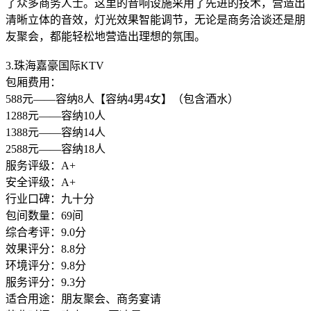
了众多商务人士。这里的音响设施采用了先进的技术，营造出
清晰立体的音效，灯光效果智能调节，无论是商务洽谈还是朋
友聚会，都能轻松地营造出理想的氛围。
3.珠海嘉豪国际KTV
包厢费用：
588元——容纳8人【容纳4男4女】（包含酒水）
1288元——容纳10人
1388元——容纳14人
2588元——容纳18人
服务评级：A+
安全评级：A+
行业口碑：九十分
包间数量：69间
综合考评：9.0分
效果评分：8.8分
环境评分：9.8分
服务评分：9.3分
适合用途：朋友聚会、商务宴请