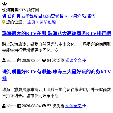
珠海商务KTV预订网
首页
豪华包厢
优惠套餐
KTV简介
咨询
您的位置：
主页
>
豪华包厢
珠海最大的KTV在哪-珠海八大高端商务KTV排行榜
踏上珠海旅途，感受自然风光与本土文化，一场尽兴的晚间聚
会能够为行程增添更多回忆。商
admin
2026-08-04
84 次浏览
阅读全文
珠海质量好KTV有哪些-珠海三大最好玩的商务KTV
排
珠海，旅游资源丰富，川滇黔三地商贸往来密切，外来客商数
量持续增长。城市夜间娱乐不断
admin
2026-08-04
53 次浏览
阅读全文