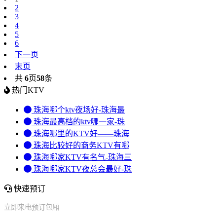
2
3
4
5
6
下一页
末页
共
6
页
58
条
热门KTV
珠海哪个ktv夜场好-珠海最
珠海最高档的ktv哪一家-珠
珠海哪里的KTV好——珠海
珠海比较好的商务KTV有哪
珠海哪家KTV有名气-珠海三
珠海哪家KTV夜总会最好-珠
快速预订
立即来电预订包厢